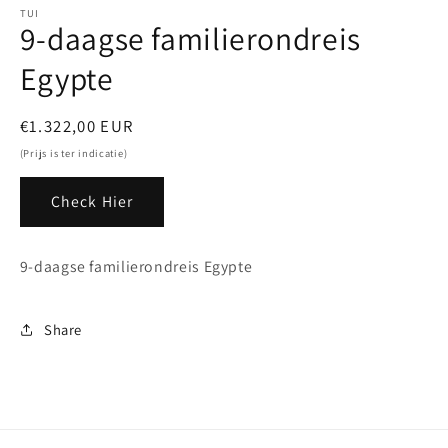
openen
TUI
9-daagse familierondreis
in
modaal
Egypte
Normale
€1.322,00 EUR
prijs
(Prijs is ter indicatie)
Check Hier
9-daagse familierondreis Egypte
Share