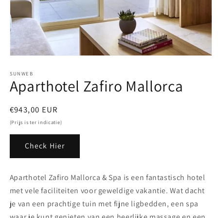
Media
1
openen
SUNWEB
Aparthotel Zafiro Mallorca
in
modaal
Normale
€943,00 EUR
prijs
(Prijs is ter indicatie)
Check Hier
Aparthotel Zafiro Mallorca & Spa is een fantastisch hotel
met vele faciliteiten voor geweldige vakantie. Wat dacht
je van een prachtige tuin met fijne ligbedden, een spa
waar je kunt genieten van een heerlijke massage en een