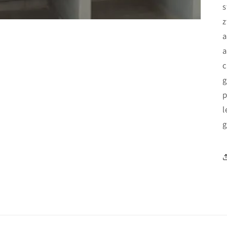
s
z
a
a
c
g
p
l
g