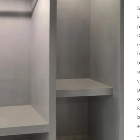
S
k
p
D
e
l
b
u
v
p
o
k
b
e
J