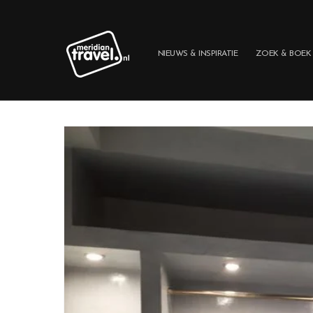
Meteen
naar de
content
NIEUWS & INSPIRATIE
ZOEK & BOEK
Ga direct naar
productinformatie