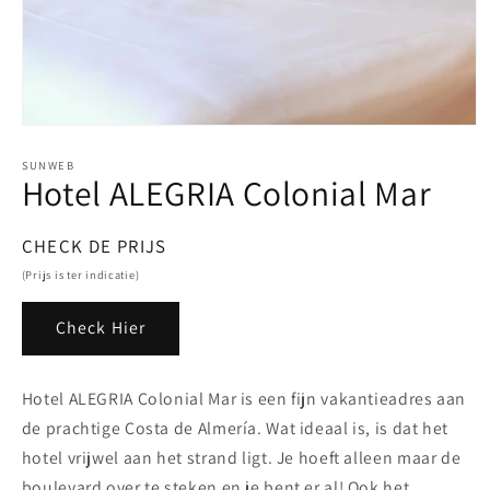
Media
1
openen
SUNWEB
Hotel ALEGRIA Colonial Mar
in
modaal
Normale
CHECK DE PRIJS
prijs
(Prijs is ter indicatie)
Check Hier
Hotel ALEGRIA Colonial Mar is een fijn vakantieadres aan
de prachtige Costa de Almería. Wat ideaal is, is dat het
hotel vrijwel aan het strand ligt. Je hoeft alleen maar de
boulevard over te steken en je bent er al! Ook het