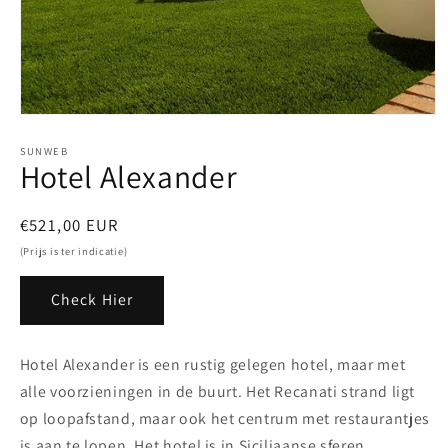
Media
1
openen
SUNWEB
Hotel Alexander
in
modaal
Normale
€521,00 EUR
prijs
(Prijs is ter indicatie)
Check Hier
Hotel Alexander is een rustig gelegen hotel, maar met
alle voorzieningen in de buurt. Het Recanati strand ligt
op loopafstand, maar ook het centrum met restaurantjes
is aan te lopen. Het hotel is in Siciliaanse sferen