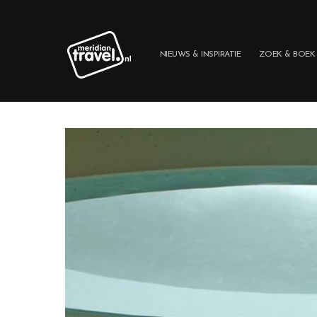
Meteen
naar de
content
NIEUWS & INSPIRATIE
ZOEK & BOEK
Ga direct naar
productinformatie