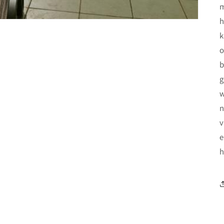
m
h
k
o
b
g
w
n
v
e
h