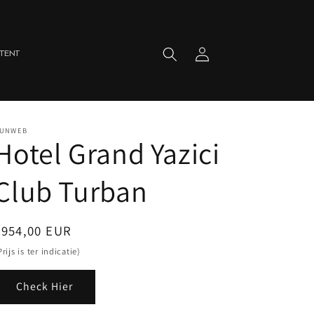
Inloggen
Winkelwagen
TENT
UNWEB
Hotel Grand Yazici
Club Turban
Normale
€954,00 EUR
rijs
Prijs is ter indicatie)
Check Hier