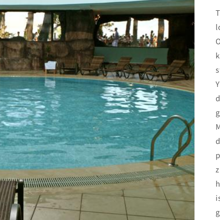
T
l
O
k
s
Y
d
g
M
d
p
z
h
i
g