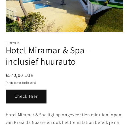
Media
1
openen
SUNWEB
Hotel Miramar & Spa -
in
modaal
inclusief huurauto
Normale
€570,00 EUR
prijs
(Prijs is ter indicatie)
Check Hier
Hotel Miramar & Spa ligt op ongeveer tien minuten lopen
van Praia da Nazaré en ook het treinstation bereik je na