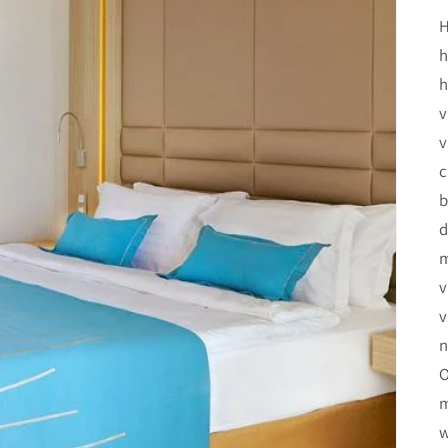
H
h
h
v
v
c
b
d
m
v
v
n
O
m
w