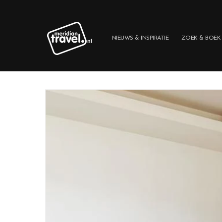
Meteen
naar de
content
NIEUWS & INSPIRATIE
ZOEK & BOEK
Ga direct naar
productinformatie