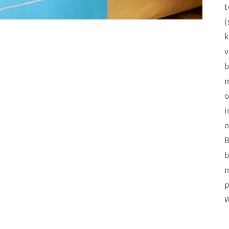
t
(
k
v
b
m
o
i
o
B
b
m
p
W