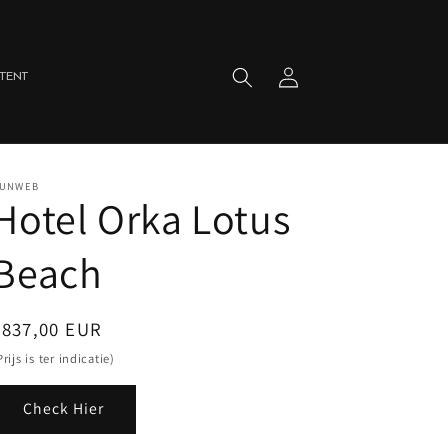
Inloggen
Winkelwagen
TENT
UNWEB
Hotel Orka Lotus
Beach
Normale
€837,00 EUR
rijs
Prijs is ter indicatie)
Check Hier