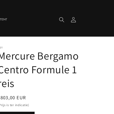
Winkelwagen
Inloggen
TENT
UI
Mercure Bergamo
Centro Formule 1
reis
Normale
€803,00 EUR
rijs
Prijs is ter indicatie)