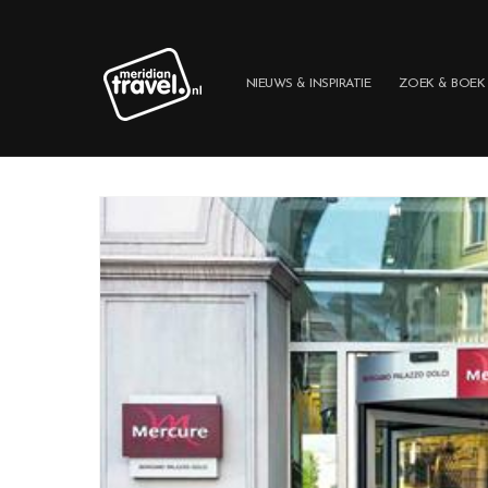
Meteen
naar de
content
NIEUWS & INSPIRATIE
ZOEK & BOEK
Ga direct naar
productinformatie