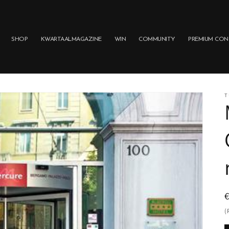
SHOP
KWARTAALMAGAZINE
WIN
COMMUNITY
PREMIUM CON
T
p
(